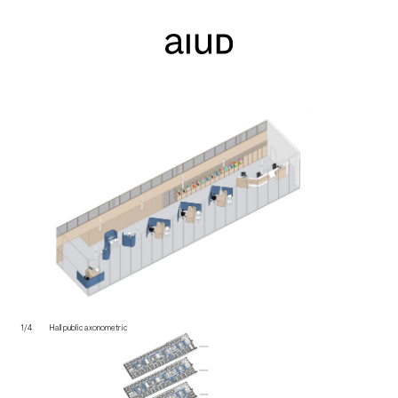
1/4
Hall public axonometric