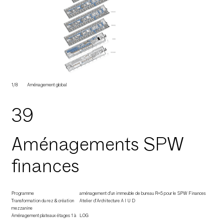
1/8
Aménagement global
39
Aménagements SPW
finances
Programme
aménagement d’un immeuble de bureau R+5 pour le SPW Finances
Transformation du rez & création
Atelier d’Architecture A I U D
mezzanine
Aménagement plateaux étages 1 à
LOG