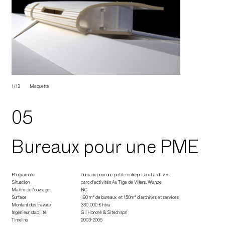
1/13
Maquette
05
Bureaux pour une PME
Programme
bureaux pour une petite entreprise et archives
Situation
parc d’activités Au Tige de Villers, Wanze
Maître de l’ouvrage
NC
Surface
180 m² de bureaux et 150m² d’archives et services
Montant des travaux
330.000 € htva
Ingénieur stabilité
Gil Honoré & Sitech sprl
Timeline
2003-2005