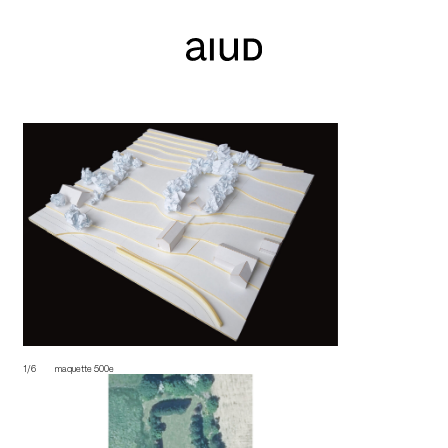
1/6
maquette 500e