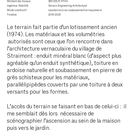
Montant des travaux
360 000 € HTVA
Ingénieur Stabilité
Servais Engineering Architectural
Mode constructif
ossature bois sur soubassement en maçonnerie
Timeline
2019-2025
Le terrain fait partie d’un lotissement ancien
(1974). Les matériaux et les volumétries
autorisés sont ceux que l’on rencontre dans
l’architecture vernaculaire du village de
Straimont : enduit minéral blanc (d’aspect plus
agréable qu’un enduit synthétique), toiture en
ardoise naturelle et soubassement en pierre de
grès schisteux pour les matériaux,
parallélipipèdes
couverts par une toiture à deux
versants pour les formes.
L’accès du terrain se faisant en bas de celui-ci : il
me semblait dès lors nécessaire de
scénographier l’ascension au sein de la maison
puis vers le jardin.