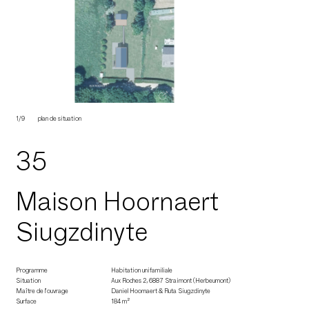
1/9
plan de situation
35
Maison Hoornaert
Siugzdinyte
Programme
Habitation unifamiliale
Situation
Aux Roches 2, 6887 Straimont (Herbeumont)
Maître de l’ouvrage
Daniel Hoornaert & Ruta Siugzdinyte
Surface
184 m²