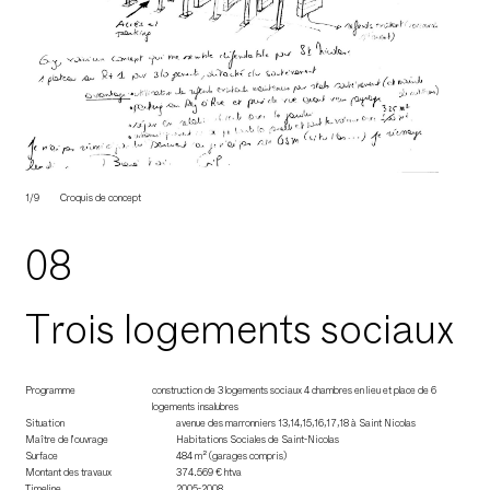
1/9
Croquis de concept
08
Trois logements sociaux
Programme
construction de 3 logements sociaux 4 chambres en lieu et place de 6
logements insalubres
Situation
avenue des marronniers 13,14,15,16,17,18 à Saint Nicolas
Maître de l’ouvrage
Habitations Sociales de Saint-Nicolas
Surface
484 m² (garages compris)
Montant des travaux
374.569 € htva
Timeline
2005-2008